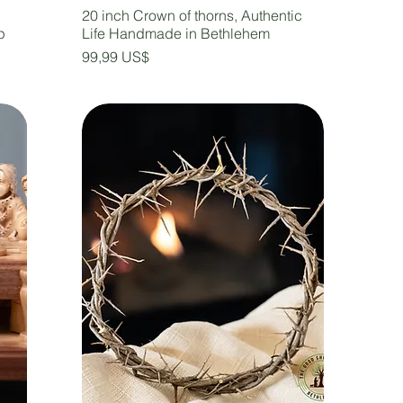
20 inch Crown of thorns, Authentic
p
Life Handmade in Bethlehem
Precio
99,99 US$