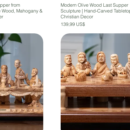
pper from
Modern Olive Wood Last Supper
ve Wood, Mahogany &
Sculpture | Hand-Carved Tableto
er
Christian Decor
Precio
139,99 US$