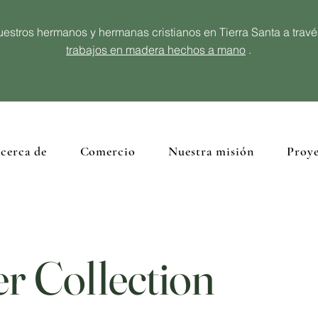
estros hermanos y hermanas cristianos en Tierra Santa a trav
trabajos en madera hechos a mano
.
cerca de
Comercio
Nuestra misión
Proye
er Collection