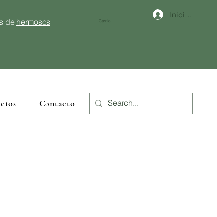
Iniciar sesión
és de
hermosos
Carrito
ctos
Contacto