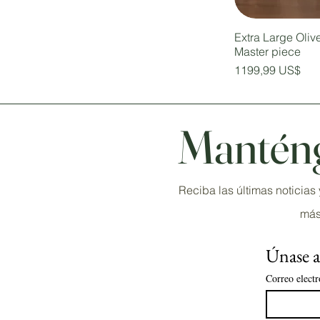
Extra Large Oli
Master piece
Precio
1199,99 US$
Manténg
Reciba las últimas noticia
más
Únase a 
Correo electr