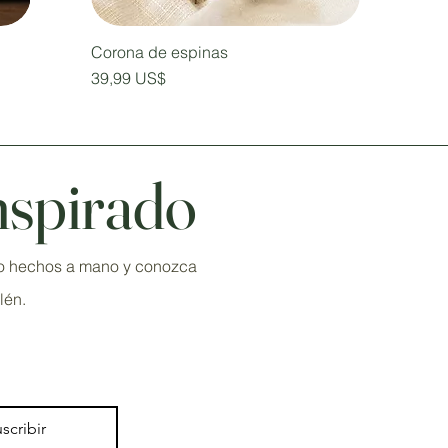
Corona de espinas
Precio
39,99 US$
nspirado
ivo hechos a mano y conozca
lén.
scribir