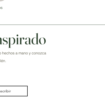
os
nspirado
ivo hechos a mano y conozca
lén.
scribir