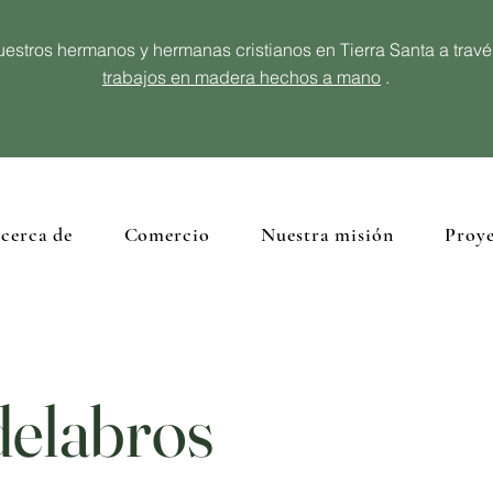
estros hermanos y hermanas cristianos en Tierra Santa a trav
trabajos en madera hechos a mano
.
cerca de
Comercio
Nuestra misión
Proye
elabros