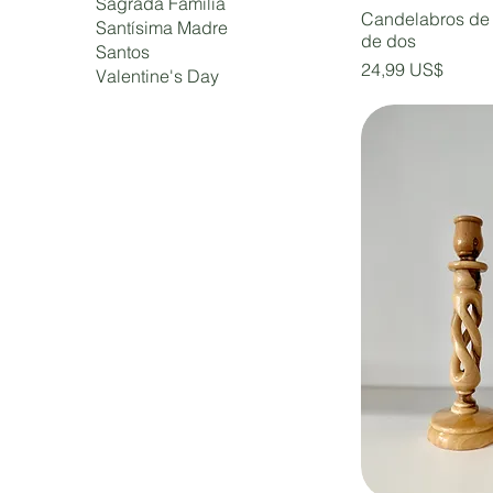
Sagrada Familia
Candelabros de 
Santísima Madre
de dos
Santos
Precio
24,99 US$
Valentine's Day