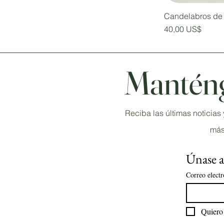
Candelabros de 
Precio
40,00 US$
Manténg
Reciba las últimas noticia
más
Únase a 
Correo electr
Quiero 