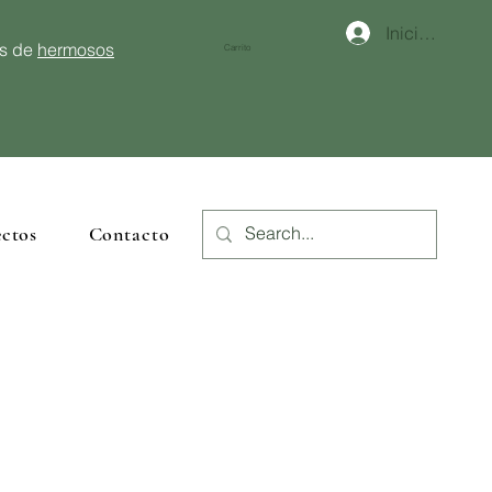
Iniciar sesión
és de
hermosos
Carrito
ctos
Contacto