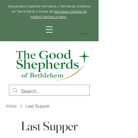
Apoyando a nuestros hermanos y hermanas cristianos
en Tierra Santa a través de
hermosos trabajos en
madera hechos a mano
.
Carrito
Inicio
Last Supper
Last Supper