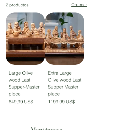
Ordenar
2 productos
Large Olive
Extra Large
wood Last
Olive wood Last
Supper-Master
Supper Master
piece
piece
Precio
Precio
649,99 US$
1199,99 US$
Manténgase