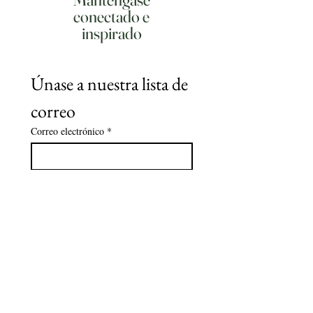
conectado e
inspirado
Únase a nuestra lista de 
correo
Correo electrónico
*
Suscribir
Quiero suscribirme a su lista de 
correo.
Reciba las últimas noticias y
actualizaciones sobre nuestros productos