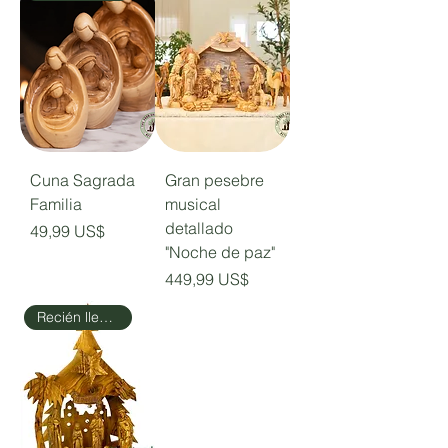
Cuna Sagrada
Gran pesebre
Familia
musical
detallado
Precio
49,99 US$
"Noche de paz"
Precio
449,99 US$
Recién llegado