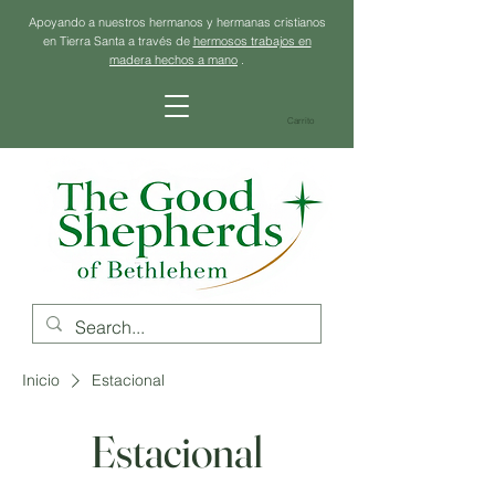
Apoyando a nuestros hermanos y hermanas cristianos
en Tierra Santa a través de
hermosos trabajos en
madera hechos a mano
.
Carrito
Inicio
Estacional
Estacional