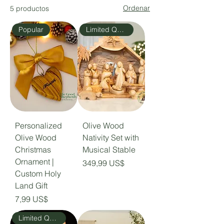
Ordenar
5 productos
Popular
Limited Quantity
Personalized
Olive Wood
Olive Wood
Nativity Set with
Christmas
Musical Stable
Ornament |
Precio
349,99 US$
Custom Holy
Land Gift
Precio
7,99 US$
Limited Quantity