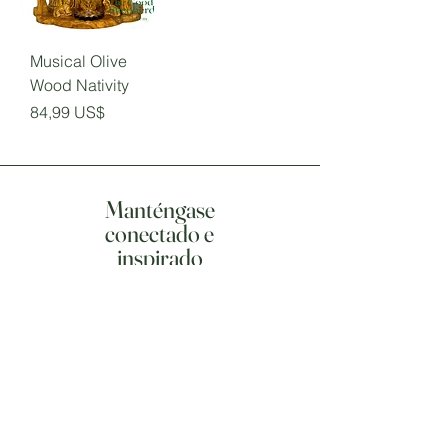
Musical Olive
Wood Nativity
Precio
84,99 US$
Manténgase
conectado e
inspirado
Únase a nuestra lista de 
correo
Correo electrónico
*