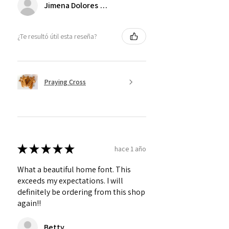
Jimena Dolores Manjarrez
¿Te resultó útil esta reseña?
Praying Cross
★
★
★
★
★
hace 1 año
What a beautiful home font. This
exceeds my expectations. I will
definitely be ordering from this shop
again!!
Betty