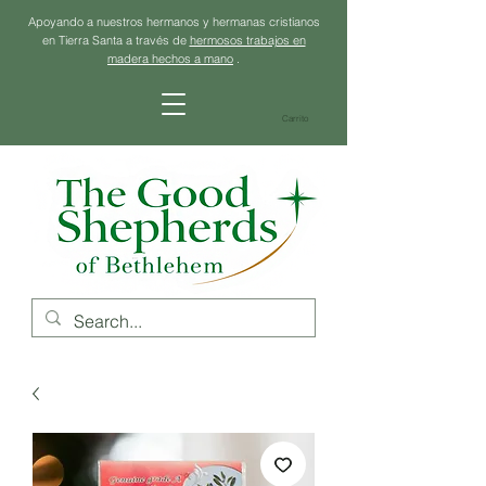
Apoyando a nuestros hermanos y hermanas cristianos
en Tierra Santa a través de
hermosos trabajos en
madera hechos a mano
.
Carrito