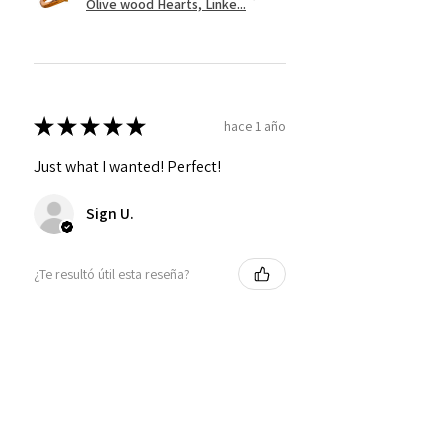
Olive wood Hearts, Linke...
★
★
★
★
★
hace 1 año
Just what I wanted! Perfect!
Sign U.
¿Te resultó útil esta reseña?
Mostrar más