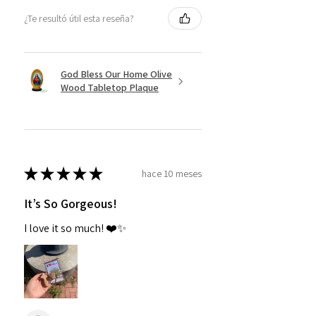
¿Te resultó útil esta reseña?
God Bless Our Home Olive
Wood Tabletop Plaque
★
★
★
★
★
hace 10 meses
It’s So Gorgeous!
I love it so much! ❤️✨