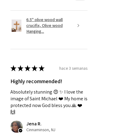
6.5" olive wood wall
crucifix, Olive wood
Hanging...
★
★
★
★
★
hace 3 semanas
Highly recommended!
Absolutely stunning 😍 ✨️ I love the
image of Saint Michael ❤️ My home is
protected now God bless you 🙏 ❤️
🙌
Jena R.
Cinnaminson, NJ