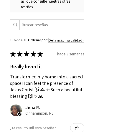
así que consulte nuestras otras
reseñas.
1 - 6 de 458
Ordenar por:
★
★
★
★
★
hace 3 semanas
Really loved it!
Transformed my home into a sacred
space! I can feel the presence of
Jesus Christ 🙌 🙏 ✨️ Such a beautiful
blessing 🙌 ✨️ 🙏
Jena R.
Cinnaminson, NJ
¿Te resultó útil esta reseña?