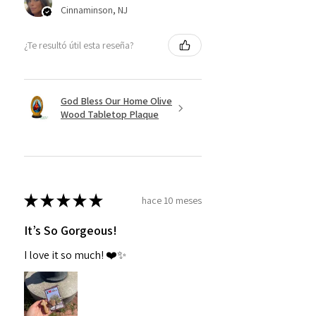
Cinnaminson, NJ
¿Te resultó útil esta reseña?
God Bless Our Home Olive
Wood Tabletop Plaque
★
★
★
★
★
hace 10 meses
It’s So Gorgeous!
I love it so much! ❤️✨