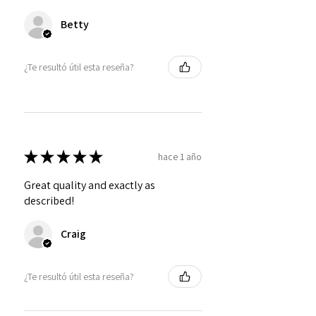
Betty
¿Te resultó útil esta reseña?
★
★
★
★
★
hace 1 año
Great quality and exactly as
described!
Craig
¿Te resultó útil esta reseña?