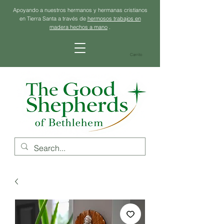
Apoyando a nuestros hermanos y hermanas cristianos
en Tierra Santa a través de
hermosos trabajos en
madera hechos a mano
.
Carrito