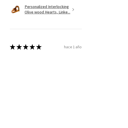
Personalized Interlocking
Olive wood Hearts, Linke...
★
★
★
★
★
hace 1 año
Just what I wanted! Perfect!
Sign U.
¿Te resultó útil esta reseña?
Mostrar más