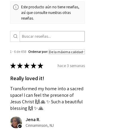
Este producto aún no tiene reseñas,
así que consulte nuestras otras
reseñas.
1 - 6 de 458
Ordenar por:
★
★
★
★
★
hace 3 semanas
Really loved it!
Transformed my home into a sacred
space! I can feel the presence of
Jesus Christ 🙌 🙏 ✨️ Such a beautiful
blessing 🙌 ✨️ 🙏
Jena R.
Cinnaminson, NJ