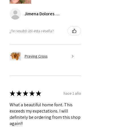
Jimena Dolores Manjarrez
¿Te resultó útil esta reseña?
Praying Cross
★
★
★
★
★
hace 1 año
What a beautiful home font. This
exceeds my expectations. I will
definitely be ordering from this shop
again!!