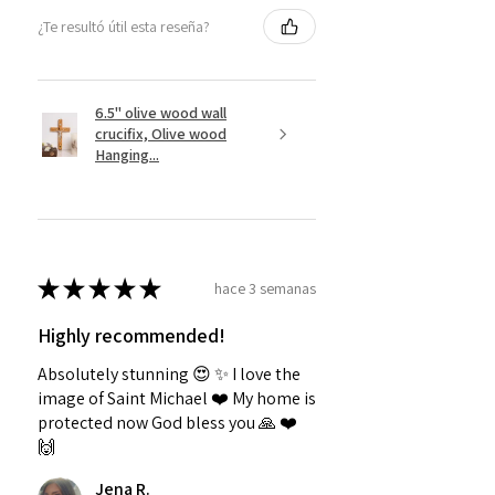
¿Te resultó útil esta reseña?
6.5" olive wood wall
crucifix, Olive wood
Hanging...
★
★
★
★
★
hace 3 semanas
Highly recommended!
Absolutely stunning 😍 ✨️ I love the
image of Saint Michael ❤️ My home is
protected now God bless you 🙏 ❤️
🙌
Jena R.