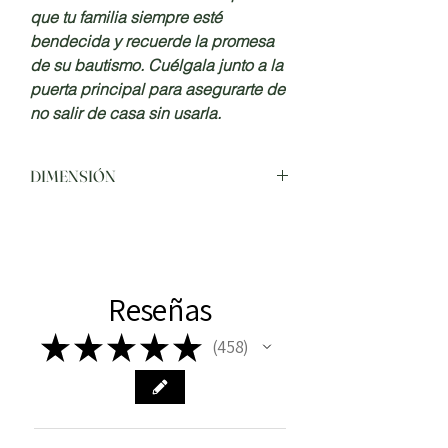
que tu familia siempre esté
bendecida y recuerde la promesa
de su bautismo. Cuélgala junto a la
puerta principal para asegurarte de
no salir de casa sin usarla.
DIMENSIÓN
Largo: 6 pulgadas
Ancho: 5 pulgadas
Profundidad: 0,25 pulgadas
Reseñas
★
★
★
★
★
458
458