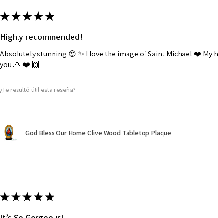
★
★
★
★
★
Highly recommended!
Absolutely stunning 😍 ✨️ I love the image of Saint Michael ❤️ My
you 🙏 ❤️ 🙌
¿Te resultó útil esta reseña?
God Bless Our Home Olive Wood Tabletop Plaque
★
★
★
★
★
It’s So Gorgeous!