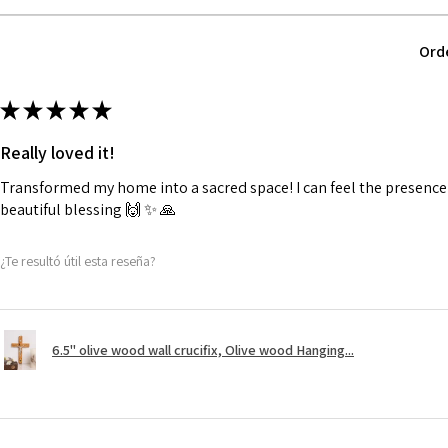
Ord
★
★
★
★
★
Really loved it!
Transformed my home into a sacred space! I can feel the presence o
beautiful blessing 🙌 ✨️ 🙏
¿Te resultó útil esta reseña?
6.5" olive wood wall crucifix, Olive wood Hanging...