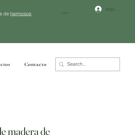
Iniciar sesión
és de
hermosos
Carrito
ctos
Contacto
 de madera de