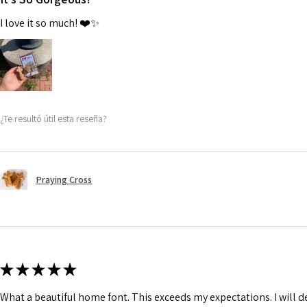
I love it so much! ❤️✨
¿Te resultó útil esta reseña?
Praying Cross
★
★
★
★
★
What a beautiful home font. This exceeds my expectations. I will de