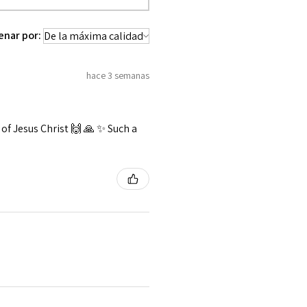
enar por:
hace 3 semanas
f Jesus Christ 🙌 🙏 ✨️ Such a