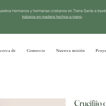
estros hermanos y hermanas cristianos en Tierra Santa a trav
trabajos en madera hechos a mano
.
cerca de
Comercio
Nuestra misión
Proye
Crucifijo