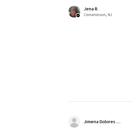
Jena R.
Cinnaminson, NJ
Jimena Dolores Manjarrez