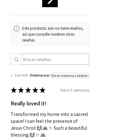
Este producto aún no tiene reseñas,
así que consulte nuestras otras
reseñas.
1 - 6 de 458
Ordenar por:
★
★
★
★
★
hace 3 semanas
Really loved it!
Transformed my home into a sacred
space! I can feel the presence of
Jesus Christ 🙌 🙏 ✨️ Such a beautiful
blessing 🙌 ✨️ 🙏