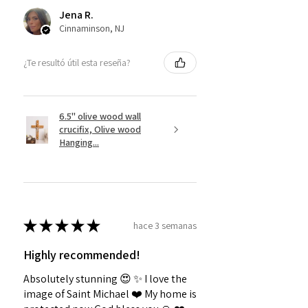
Jena R.
Cinnaminson, NJ
¿Te resultó útil esta reseña?
6.5" olive wood wall
crucifix, Olive wood
Hanging...
★
★
★
★
★
hace 3 semanas
Highly recommended!
Absolutely stunning 😍 ✨️ I love the
image of Saint Michael ❤️ My home is