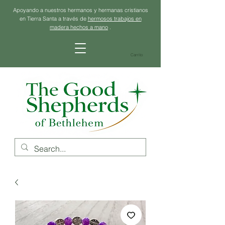
Apoyando a nuestros hermanos y hermanas cristianos
en Tierra Santa a través de
hermosos trabajos en
madera hechos a mano
.
Carrito