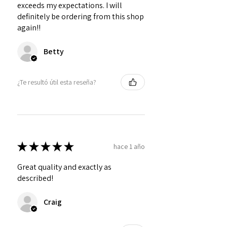
exceeds my expectations. I will
definitely be ordering from this shop
again!!
Betty
¿Te resultó útil esta reseña?
★
★
★
★
★
hace 1 año
Great quality and exactly as
described!
Craig