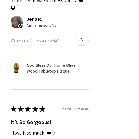
protected now God bless you 🙏 ❤️
🙌
Jena R.
Cinnaminson, NJ
¿Te resultó útil esta reseña?
God Bless Our Home Olive
Wood Tabletop Plaque
★
★
★
★
★
hace 10 meses
It’s So Gorgeous!
I love it so much! ❤️✨