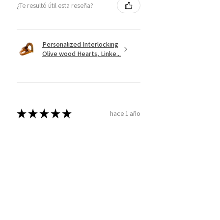
¿Te resultó útil esta reseña?
Personalized Interlocking
Olive wood Hearts, Linke...
★
★
★
★
★
hace 1 año
Just what I wanted! Perfect!
Sign U.
¿Te resultó útil esta reseña?