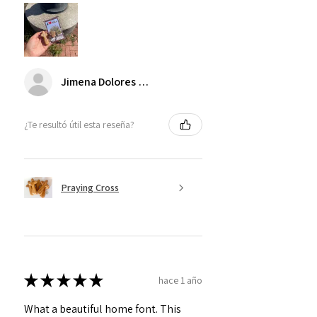
Jimena Dolores Manjarrez
¿Te resultó útil esta reseña?
Praying Cross
★
★
★
★
★
hace 1 año
What a beautiful home font. This