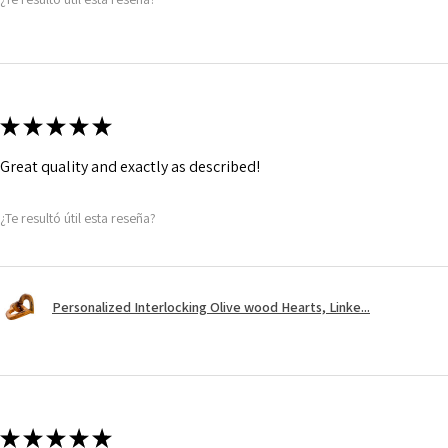
★
★
★
★
★
Great quality and exactly as described!
¿Te resultó útil esta reseña?
Personalized Interlocking Olive wood Hearts, Linke...
★
★
★
★
★