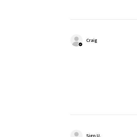
Craig
Sign U.