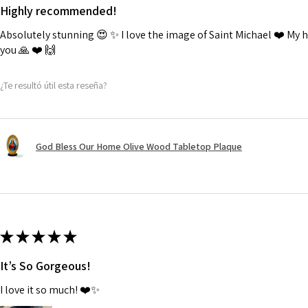
Highly recommended!
Absolutely stunning 😍 ✨️ I love the image of Saint Michael ❤️ My
you 🙏 ❤️ 🙌
¿Te resultó útil esta reseña?
God Bless Our Home Olive Wood Tabletop Plaque
★
★
★
★
★
It’s So Gorgeous!
I love it so much! ❤️✨