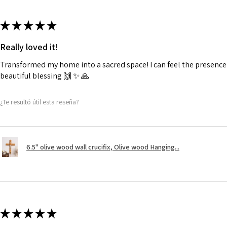
★
★
★
★
★
Really loved it!
Transformed my home into a sacred space! I can feel the presence o
beautiful blessing 🙌 ✨️ 🙏
¿Te resultó útil esta reseña?
6.5" olive wood wall crucifix, Olive wood Hanging...
★
★
★
★
★