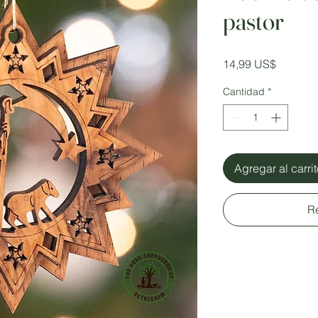
pastor
Precio
14,99 US$
Cantidad
*
Agregar al carri
R