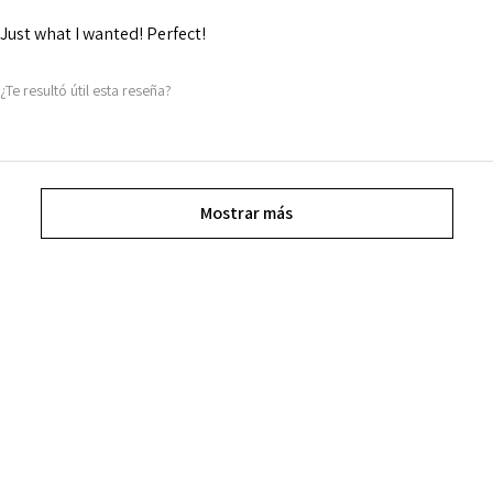
Just what I wanted! Perfect!
¿Te resultó útil esta reseña?
Mostrar más