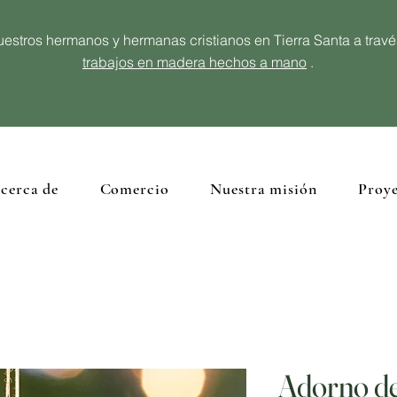
estros hermanos y hermanas cristianos en Tierra Santa a trav
trabajos en madera hechos a mano
.
cerca de
Comercio
Nuestra misión
Proye
Adorno de