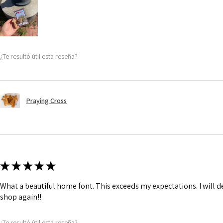
¿Te resultó útil esta reseña?
Praying Cross
★
★
★
★
★
What a beautiful home font. This exceeds my expectations. I will de
shop again!!
¿Te resultó útil esta reseña?