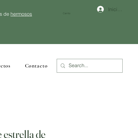
Iniciar sesión
és de
hermosos
Carrito
ctos
Contacto
 estrella de