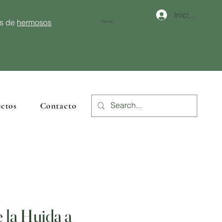
Iniciar sesión
és de
hermosos
Carrito
ctos
Contacto
 la Huida a