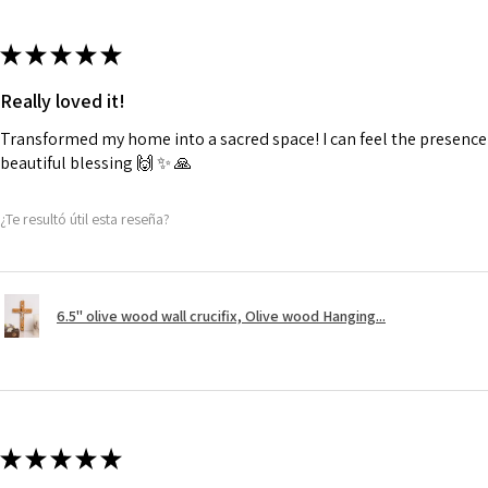
★
★
★
★
★
Really loved it!
Transformed my home into a sacred space! I can feel the presence o
beautiful blessing 🙌 ✨️ 🙏
¿Te resultó útil esta reseña?
6.5" olive wood wall crucifix, Olive wood Hanging...
★
★
★
★
★