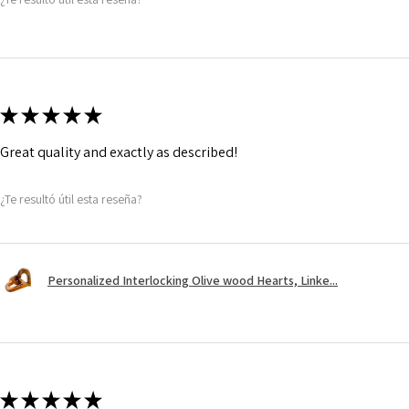
★
★
★
★
★
Great quality and exactly as described!
¿Te resultó útil esta reseña?
Personalized Interlocking Olive wood Hearts, Linke...
★
★
★
★
★