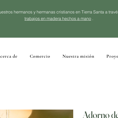
estros hermanos y hermanas cristianos en Tierra Santa a trav
trabajos en madera hechos a mano
.
cerca de
Comercio
Nuestra misión
Proye
Adorno de