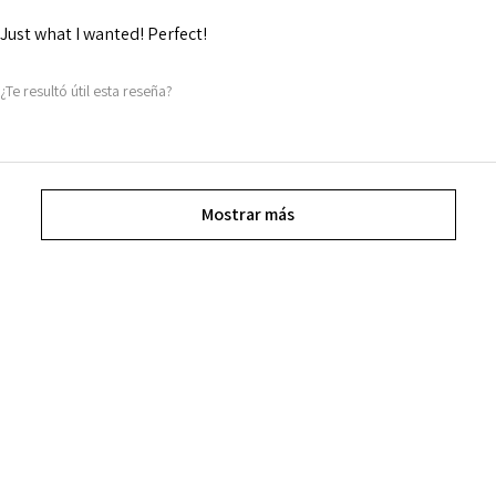
Just what I wanted! Perfect!
¿Te resultó útil esta reseña?
Mostrar más