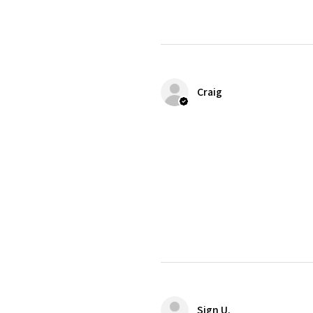
Craig
Sign U.