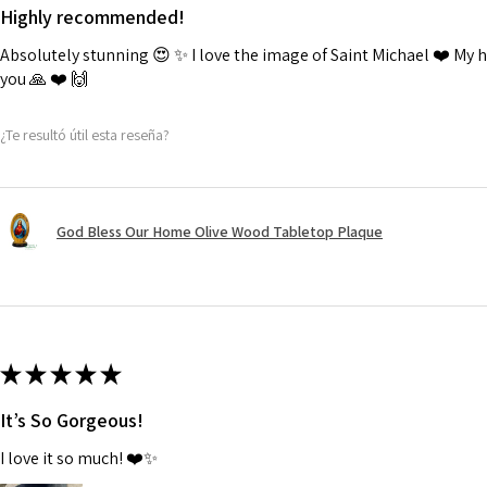
Highly recommended!
Absolutely stunning 😍 ✨️ I love the image of Saint Michael ❤️ My
you 🙏 ❤️ 🙌
¿Te resultó útil esta reseña?
God Bless Our Home Olive Wood Tabletop Plaque
★
★
★
★
★
It’s So Gorgeous!
I love it so much! ❤️✨