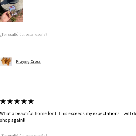
¿Te resultó útil esta reseña?
Praying Cross
★
★
★
★
★
What a beautiful home font. This exceeds my expectations. I will de
shop again!!
¿Te resultó útil esta reseña?