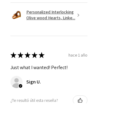
Personalized Interlocking
Olive wood Hearts, Linke...
★
★
★
★
★
hace 1 año
Just what I wanted! Perfect!
Sign U.
¿Te resultó útil esta reseña?
Mostrar más