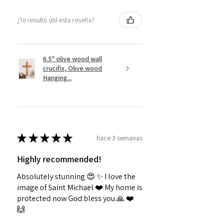
¿Te resultó útil esta reseña?
6.5" olive wood wall
crucifix, Olive wood
Hanging...
★
★
★
★
★
hace 3 semanas
Highly recommended!
Absolutely stunning 😍 ✨️ I love the
image of Saint Michael ❤️ My home is
protected now God bless you 🙏 ❤️
🙌