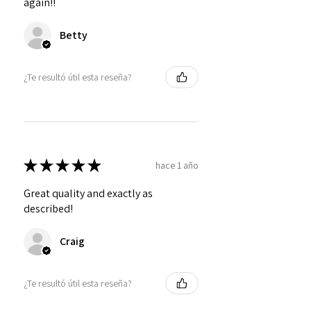
again!!
Betty
¿Te resultó útil esta reseña?
★
★
★
★
★
hace 1 año
Great quality and exactly as
described!
Craig
¿Te resultó útil esta reseña?