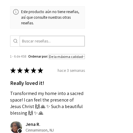
Este producto aún no tiene reseñas,
así que consulte nuestras otras
reseñas.
1 - 6 de 458
Ordenar por:
★
★
★
★
★
hace 3 semanas
Really loved it!
Transformed my home into a sacred
space! I can feel the presence of
Jesus Christ 🙌 🙏 ✨️ Such a beautiful
blessing 🙌 ✨️ 🙏
Jena R.
Cinnaminson, NJ