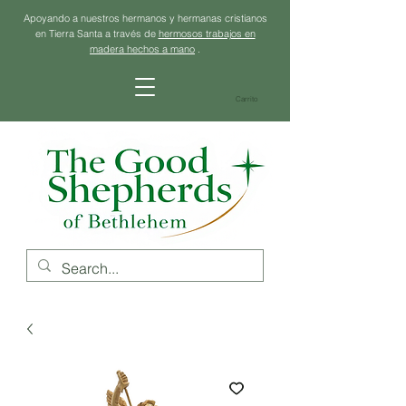
Apoyando a nuestros hermanos y hermanas cristianos
en Tierra Santa a través de
hermosos trabajos en
madera hechos a mano
.
Carrito