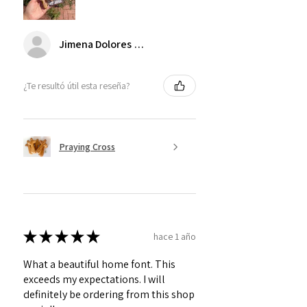
Jimena Dolores Manjarrez
¿Te resultó útil esta reseña?
Praying Cross
★
★
★
★
★
hace 1 año
What a beautiful home font. This
exceeds my expectations. I will
definitely be ordering from this shop