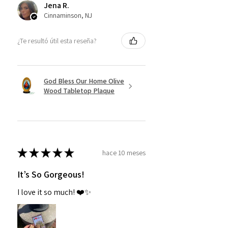
Jena R.
Cinnaminson, NJ
¿Te resultó útil esta reseña?
God Bless Our Home Olive
Wood Tabletop Plaque
★
★
★
★
★
hace 10 meses
It’s So Gorgeous!
I love it so much! ❤️✨