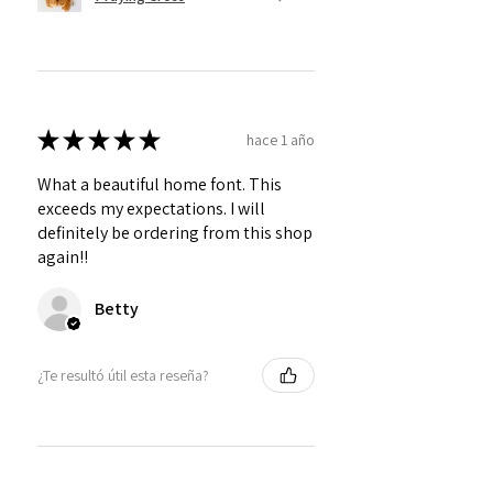
★
★
★
★
★
hace 1 año
What a beautiful home font. This
exceeds my expectations. I will
definitely be ordering from this shop
again!!
Betty
¿Te resultó útil esta reseña?