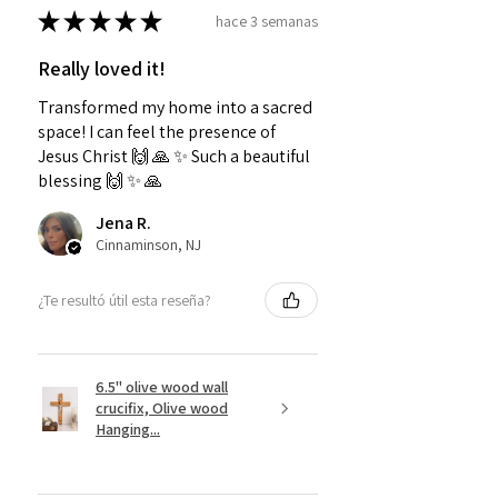
★
★
★
★
★
hace 3 semanas
Really loved it!
Transformed my home into a sacred
space! I can feel the presence of
Jesus Christ 🙌 🙏 ✨️ Such a beautiful
blessing 🙌 ✨️ 🙏
Jena R.
Cinnaminson, NJ
¿Te resultó útil esta reseña?
6.5" olive wood wall
crucifix, Olive wood
Hanging...