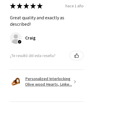
★
★
★
★
★
hace 1 año
Great quality and exactly as
described!
Craig
¿Te resultó útil esta reseña?
Personalized Interlocking
Olive wood Hearts, Linke...
★
★
★
★
★
hace 1 año