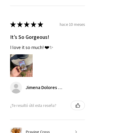
★
★
★
★
★
hace 10 meses
It’s So Gorgeous!
I love it so much! ❤️✨
Jimena Dolores Manjarrez
¿Te resultó útil esta reseña?
Praying Cross