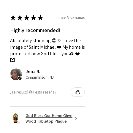
★
★
★
★
★
hace 3 semanas
Highly recommended!
Absolutely stunning 😍 ✨️ I love the
image of Saint Michael ❤️ My home is
protected now God bless you 🙏 ❤️
🙌
Jena R.
Cinnaminson, NJ
¿Te resultó útil esta reseña?
God Bless Our Home Olive
Wood Tabletop Plaque