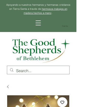
Apoyando a nuestros hermanos y hermanas cristianos
en Tierra Santa a través de
hermosos trabajos en
madera hechos a mano
.
Carrito