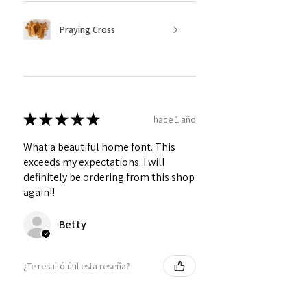
Praying Cross
★
★
★
★
★
hace 1 año
What a beautiful home font. This
exceeds my expectations. I will
definitely be ordering from this shop
again!!
Betty
¿Te resultó útil esta reseña?