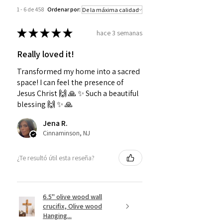
1 - 6 de 458
Ordenar por:
★
★
★
★
★
hace 3 semanas
Really loved it!
Transformed my home into a sacred
space! I can feel the presence of
Jesus Christ 🙌 🙏 ✨️ Such a beautiful
blessing 🙌 ✨️ 🙏
Jena R.
Cinnaminson, NJ
¿Te resultó útil esta reseña?
6.5" olive wood wall
crucifix, Olive wood
Hanging...