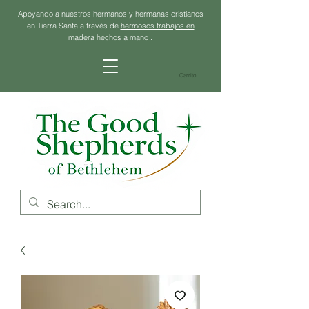
Apoyando a nuestros hermanos y hermanas cristianos
en Tierra Santa a través de
hermosos trabajos en
madera hechos a mano
.
Carrito