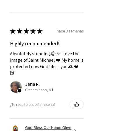
★
★
★
★
★
hace 3 semanas
Highly recommended!
Absolutely stunning 😍 ✨️ I love the
image of Saint Michael ❤️ My home is
protected now God bless you 🙏 ❤️
🙌
Jena R.
Cinnaminson, NJ
¿Te resultó útil esta reseña?
God Bless Our Home Olive