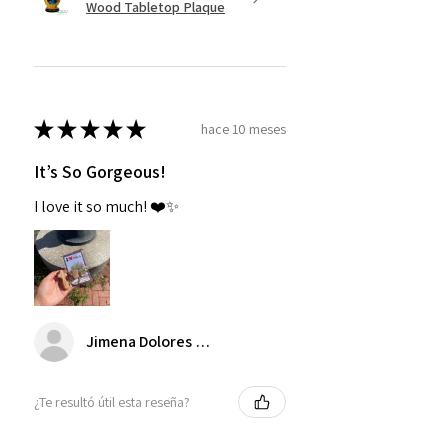
Wood Tabletop Plaque
★
★
★
★
★
hace 10 meses
It’s So Gorgeous!
I love it so much! ❤️✨
Jimena Dolores Manjarrez
¿Te resultó útil esta reseña?