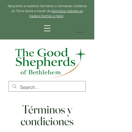
Apoyando a nuestros hermanos y hermanas cristianos
en Tierra Santa a través de
hermosos trabajos en
madera hechos a mano
.
Carrito
Términos y
condiciones