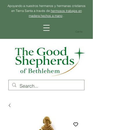
Apoyando a nuestros hermanos y hermanas cristianos
en Tierra Santa a través de
hermosos trabajos en
madera hechos a mano
.
Carrito