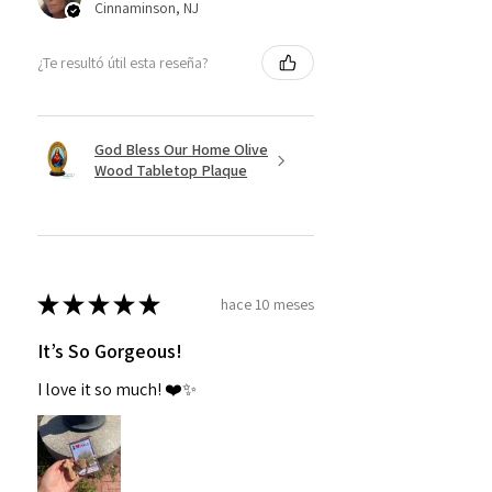
Cinnaminson, NJ
¿Te resultó útil esta reseña?
God Bless Our Home Olive
Wood Tabletop Plaque
★
★
★
★
★
hace 10 meses
It’s So Gorgeous!
I love it so much! ❤️✨