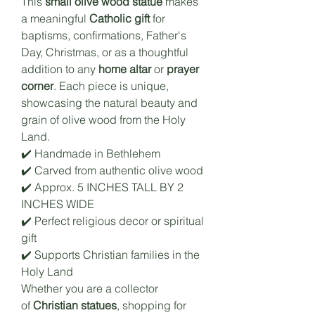
This
small olive wood statue
makes
a meaningful
Catholic gift
for
baptisms, confirmations, Father's
Day, Christmas, or as a thoughtful
addition to any
home altar
or
prayer
corner
. Each piece is unique,
showcasing the natural beauty and
grain of olive wood from the Holy
Land.
✔️ Handmade in Bethlehem
✔️ Carved from authentic olive wood
✔️ Approx. 5 INCHES TALL BY 2
INCHES WIDE
✔️ Perfect religious decor or spiritual
gift
✔️ Supports Christian families in the
Holy Land
Whether you are a collector
of
Christian statues
, shopping for