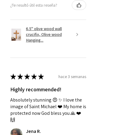
¿Te resultó útil esta reseña?
6.5" olive wood wall
crucifix, Olive wood
Hanging...
★
★
★
★
★
hace 3 semanas
Highly recommended!
Absolutely stunning 😍 ✨️ I love the
image of Saint Michael ❤️ My home is
protected now God bless you 🙏 ❤️
🙌
Jena R.