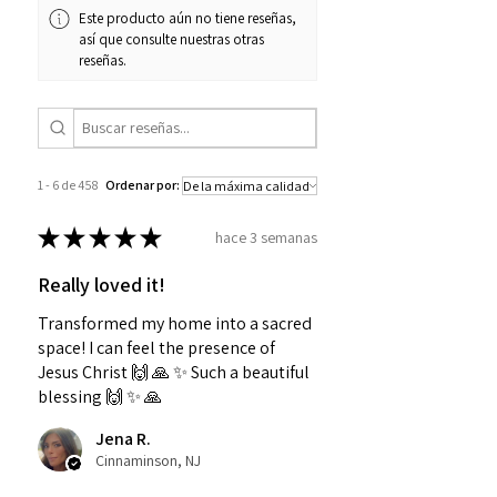
Este producto aún no tiene reseñas,
así que consulte nuestras otras
reseñas.
1 - 6 de 458
Ordenar por:
★
★
★
★
★
hace 3 semanas
Really loved it!
Transformed my home into a sacred
space! I can feel the presence of
Jesus Christ 🙌 🙏 ✨️ Such a beautiful
blessing 🙌 ✨️ 🙏
Jena R.
Cinnaminson, NJ