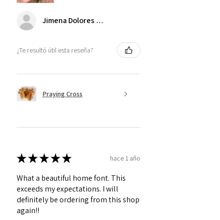
Jimena Dolores Manjarrez
¿Te resultó útil esta reseña?
Praying Cross
★
★
★
★
★
hace 1 año
What a beautiful home font. This
exceeds my expectations. I will
definitely be ordering from this shop
again!!