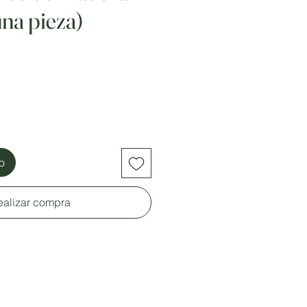
una pieza)
to
ealizar compra