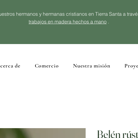
estros hermanos y hermanas cristianos en Tierra Santa a trav
trabajos en madera hechos a mano
.
cerca de
Comercio
Nuestra misión
Proye
Belén rús