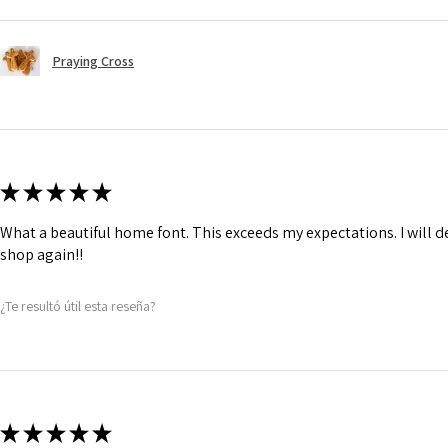
Praying Cross
★
★
★
★
★
What a beautiful home font. This exceeds my expectations. I will de
shop again!!
¿Te resultó útil esta reseña?
★
★
★
★
★