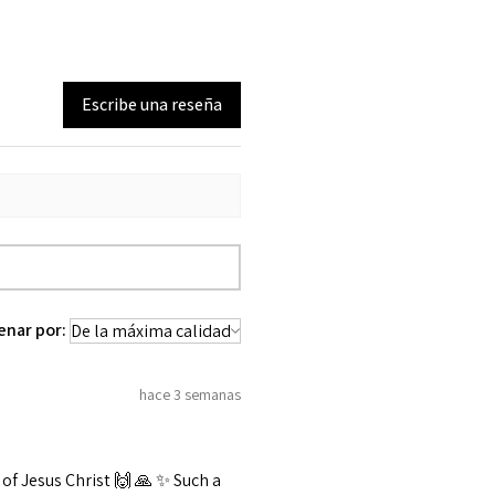
Escribe una reseña
enar por:
hace 3 semanas
f Jesus Christ 🙌 🙏 ✨️ Such a