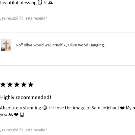
beautiful blessing 🙌 ✨️ 🙏
¿Te resultó útil esta reseña?
6.5" olive wood wall crucifix, Olive wood Hanging...
★
★
★
★
★
Highly recommended!
Absolutely stunning 😍 ✨️ I love the image of Saint Michael ❤️ My
you 🙏 ❤️ 🙌
¿Te resultó útil esta reseña?