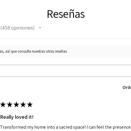
Reseñas
458
opiniones
458
s, así que consulte nuestras otras reseñas.
Ord
★
★
★
★
★
Really loved it!
Transformed my home into a sacred space! I can feel the presence o