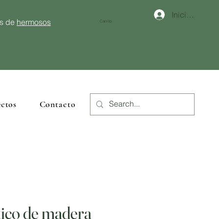
Iniciar sesión
és de
hermosos
Carrito
ctos
Contacto
tico de madera