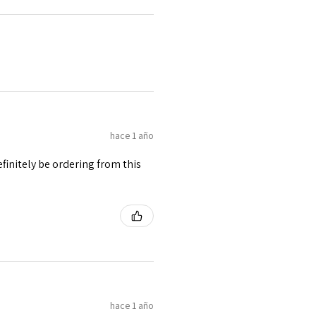
hace 1 año
finitely be ordering from this
hace 1 año