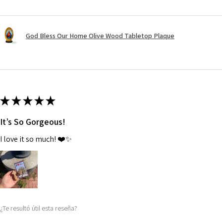
God Bless Our Home Olive Wood Tabletop Plaque
★
★
★
★
★
It’s So Gorgeous!
I love it so much! ❤️✨
¿Te resultó útil esta reseña?