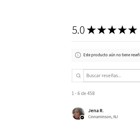
5.0
★
★
★
★
★
Este producto aún no tiene reseña
1 - 6 de 458
Jena R.
Cinnaminson, NJ