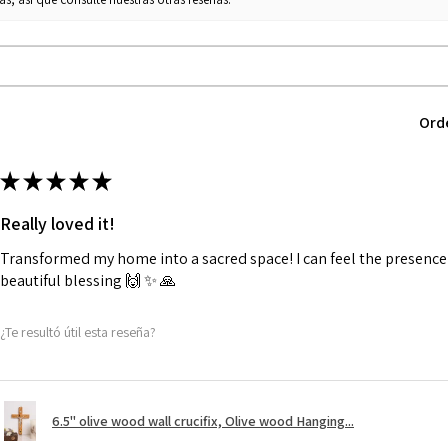
Ord
★
★
★
★
★
Really loved it!
Transformed my home into a sacred space! I can feel the presence o
beautiful blessing 🙌 ✨️ 🙏
¿Te resultó útil esta reseña?
6.5" olive wood wall crucifix, Olive wood Hanging...