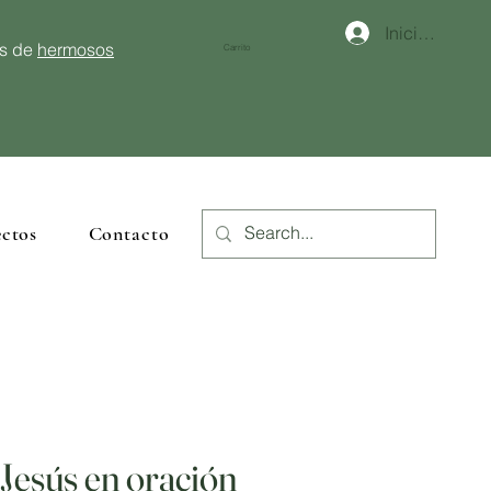
Iniciar sesión
és de
hermosos
Carrito
ctos
Contacto
Jesús en oración