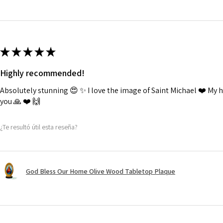
★
★
★
★
★
Highly recommended!
Absolutely stunning 😍 ✨️ I love the image of Saint Michael ❤️ My
you 🙏 ❤️ 🙌
¿Te resultó útil esta reseña?
God Bless Our Home Olive Wood Tabletop Plaque