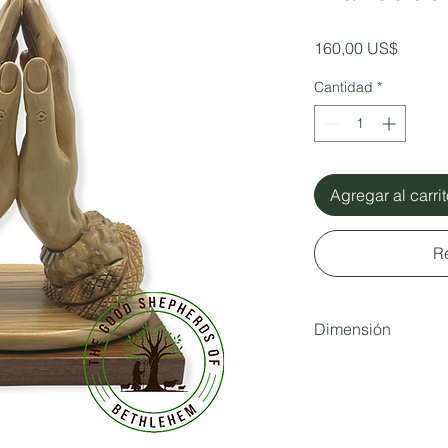
Precio
160,00 US$
Cantidad
*
Agregar al carri
R
Dimensión
Altura: 7,5 pulgadas.
Ancho: 6,25 pulgada
Profundidad: 4 pulg