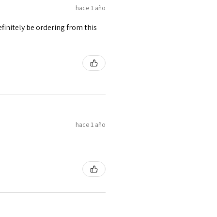
hace 1 año
finitely be ordering from this
hace 1 año