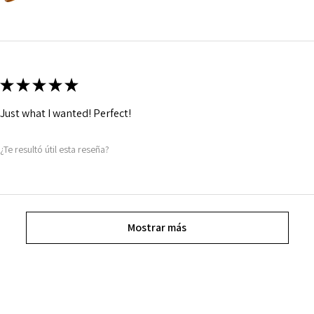
★
★
★
★
★
Just what I wanted! Perfect!
¿Te resultó útil esta reseña?
Mostrar más