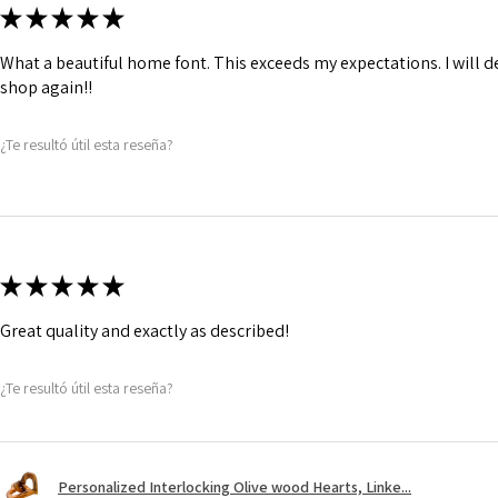
★
★
★
★
★
What a beautiful home font. This exceeds my expectations. I will de
shop again!!
¿Te resultó útil esta reseña?
★
★
★
★
★
Great quality and exactly as described!
¿Te resultó útil esta reseña?
Personalized Interlocking Olive wood Hearts, Linke...