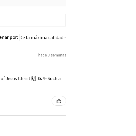
enar por:
hace 3 semanas
f Jesus Christ 🙌 🙏 ✨️ Such a