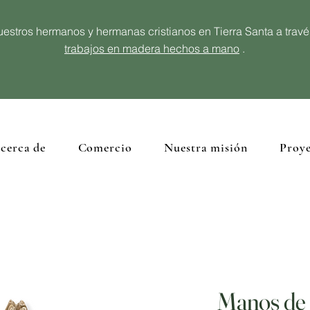
estros hermanos y hermanas cristianos en Tierra Santa a trav
trabajos en madera hechos a mano
.
cerca de
Comercio
Nuestra misión
Proye
Manos de 