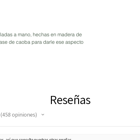
lladas a mano, hechas en madera de
base de caoba para darle ese aspecto
Reseñas
458
opiniones
458
s, así que consulte nuestras otras reseñas.