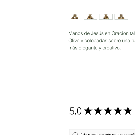
Manos de Jesús en Oración ta
Olivo y colocadas sobre una 
más elegante y creativo.
5.0
★
★
★
★
★
Este producto aún no tiene reseña