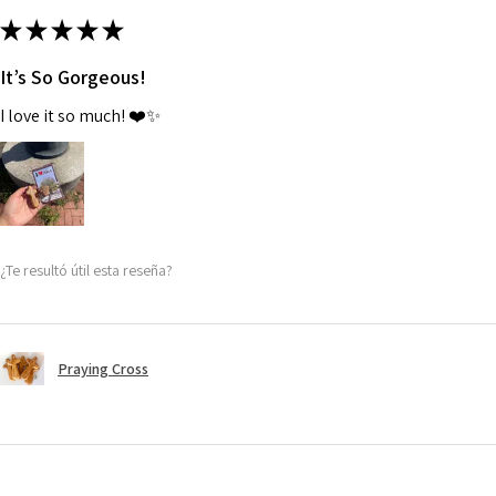
★
★
★
★
★
It’s So Gorgeous!
I love it so much! ❤️✨
¿Te resultó útil esta reseña?
Praying Cross