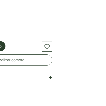
to
ealizar compra
s.
adas.