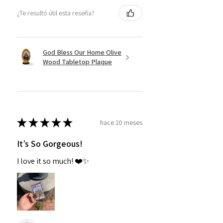
¿Te resultó útil esta reseña?
God Bless Our Home Olive
Wood Tabletop Plaque
★
★
★
★
★
hace 10 meses
It’s So Gorgeous!
I love it so much! ❤️✨