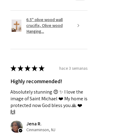
6.5" olive wood wall
crucifix, Olive wood
Hanging...
★
★
★
★
★
hace 3 semanas
Highly recommended!
Absolutely stunning 😍 ✨️ I love the
image of Saint Michael ❤️ My home is
protected now God bless you 🙏 ❤️
🙌
Jena R.
Cinnaminson, NJ