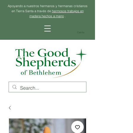
Apoyando a nuestros hermanos y hermanas cristianos
en Tierra Santa a través de
hermosos trabajos en
madera hechos a mano
.
Carrito