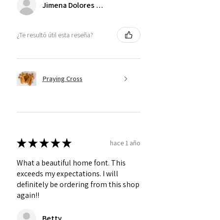
Jimena Dolores Manjarrez
¿Te resultó útil esta reseña?
Praying Cross
★
★
★
★
★
hace 1 año
What a beautiful home font. This
exceeds my expectations. I will
definitely be ordering from this shop
again!!
Betty