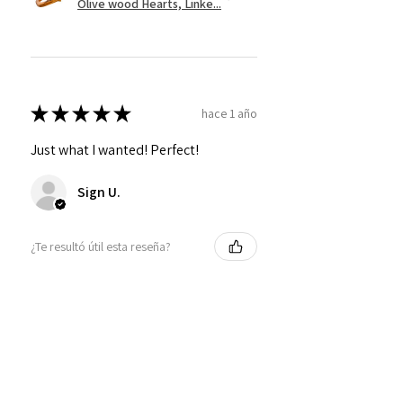
Olive wood Hearts, Linke...
★
★
★
★
★
hace 1 año
Just what I wanted! Perfect!
Sign U.
¿Te resultó útil esta reseña?
Mostrar más