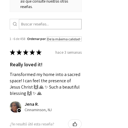
así que consulte nuestras otras
reseñas.
1 - 6 de 458
Ordenar por:
★
★
★
★
★
hace 3 semanas
Really loved it!
Transformed my home into a sacred
space! I can feel the presence of
Jesus Christ 🙌 🙏 ✨️ Such a beautiful
blessing 🙌 ✨️ 🙏
Jena R.
Cinnaminson, NJ
¿Te resultó útil esta reseña?