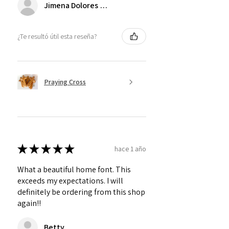
Jimena Dolores Manjarrez
¿Te resultó útil esta reseña?
Praying Cross
★
★
★
★
★
hace 1 año
What a beautiful home font. This
exceeds my expectations. I will
definitely be ordering from this shop
again!!
Betty