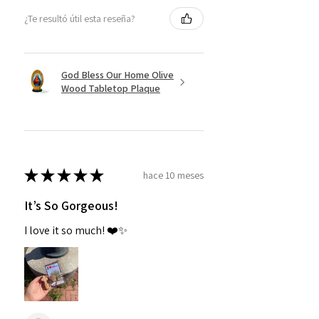
¿Te resultó útil esta reseña?
God Bless Our Home Olive
Wood Tabletop Plaque
★
★
★
★
★
hace 10 meses
It’s So Gorgeous!
I love it so much! ❤️✨