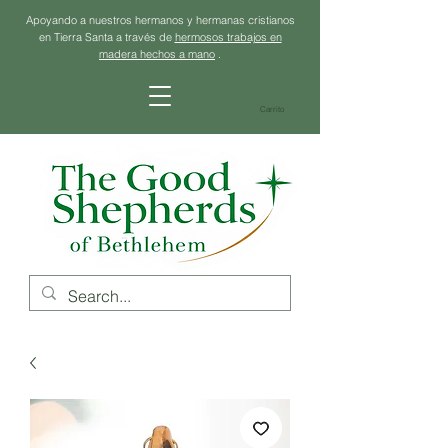
Apoyando a nuestros hermanos y hermanas cristianos
en Tierra Santa a través de
hermosos trabajos en
madera hechos a mano
.
Carrito