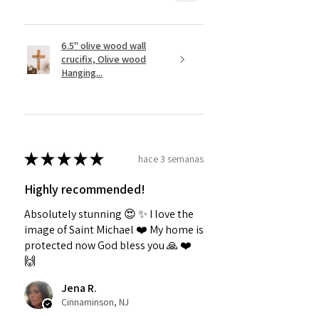
6.5" olive wood wall
crucifix, Olive wood
Hanging...
★
★
★
★
★
hace 3 semanas
Highly recommended!
Absolutely stunning 😍 ✨️ I love the
image of Saint Michael ❤️ My home is
protected now God bless you 🙏 ❤️
🙌
Jena R.
Cinnaminson, NJ