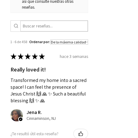
así que consulte nuestras otras
reseñas.
1 - 6 de 458
Ordenar por:
★
★
★
★
★
hace 3 semanas
Really loved it!
Transformed my home into a sacred
space! I can feel the presence of
Jesus Christ 🙌 🙏 ✨️ Such a beautiful
blessing 🙌 ✨️ 🙏
Jena R.
Cinnaminson, NJ
¿Te resultó útil esta reseña?