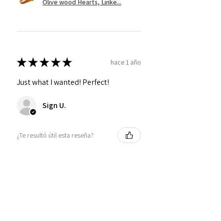
Olive wood Hearts, Linke...
★
★
★
★
★
hace 1 año
Just what I wanted! Perfect!
Sign U.
¿Te resultó útil esta reseña?
Mostrar más