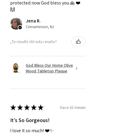
protected now God bless you 🙏 ❤️
🙌
Jena R.
Cinnaminson, NJ
¿Te resultó útil esta reseña?
God Bless Our Home Olive
Wood Tabletop Plaque
★
★
★
★
★
hace 10 meses
It’s So Gorgeous!
I love it so much! ❤️✨