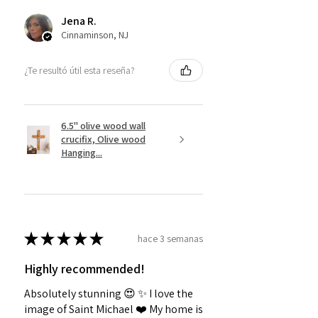
Jena R.
Cinnaminson, NJ
¿Te resultó útil esta reseña?
6.5" olive wood wall
crucifix, Olive wood
Hanging...
★
★
★
★
★
hace 3 semanas
Highly recommended!
Absolutely stunning 😍 ✨️ I love the
image of Saint Michael ❤️ My home is