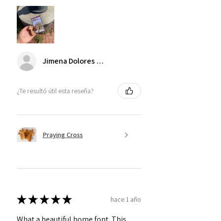
Jimena Dolores Manjarrez
¿Te resultó útil esta reseña?
Praying Cross
★
★
★
★
★
hace 1 año
What a beautiful home font. This