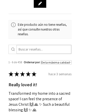
Este producto aún no tiene reseñas,
así que consulte nuestras otras
reseñas.
1 - 6 de 458
Ordenar por:
★
★
★
★
★
hace 3 semanas
Really loved it!
Transformed my home into a sacred
space! I can feel the presence of
Jesus Christ 🙌 🙏 ✨️ Such a beautiful
blessing 🙌 ✨️ 🙏