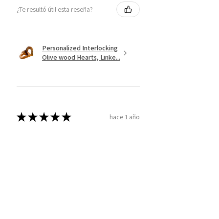
¿Te resultó útil esta reseña?
Personalized Interlocking
Olive wood Hearts, Linke...
★
★
★
★
★
hace 1 año
Just what I wanted! Perfect!
Sign U.
¿Te resultó útil esta reseña?