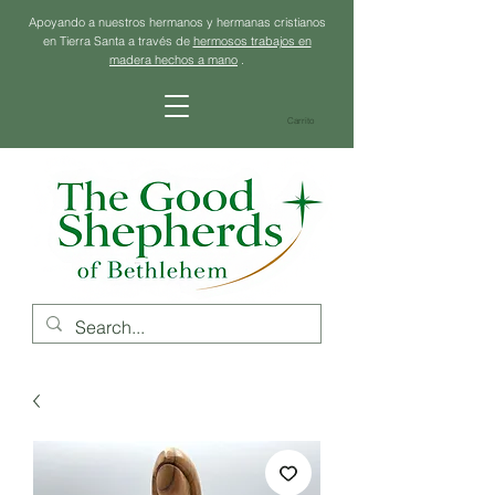
Apoyando a nuestros hermanos y hermanas cristianos
en Tierra Santa a través de
hermosos trabajos en
madera hechos a mano
.
Carrito