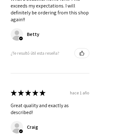
exceeds my expectations. I will
definitely be ordering from this shop
again!!
Betty
¿Te resultó útil esta reseña?
★
★
★
★
★
hace 1 año
Great quality and exactly as
described!
Craig