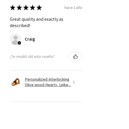
★
★
★
★
★
hace 1 año
Great quality and exactly as
described!
Craig
¿Te resultó útil esta reseña?
Personalized Interlocking
Olive wood Hearts, Linke...
★
★
★
★
★
hace 1 año