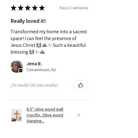
★
★
★
★
★
hace 3 semanas
Really loved it!
Transformed my home into a sacred
space! I can feel the presence of
Jesus Christ 🙌 🙏 ✨️ Such a beautiful
blessing 🙌 ✨️ 🙏
Jena R.
Cinnaminson, NJ
¿Te resultó útil esta reseña?
6.5" olive wood wall
crucifix, Olive wood
Hanging...