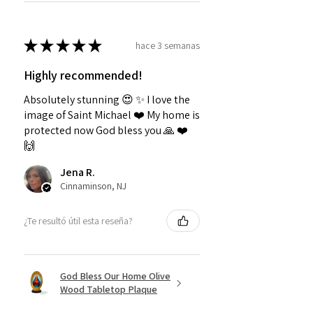
★
★
★
★
★
hace 3 semanas
Highly recommended!
Absolutely stunning 😍 ✨️ I love the
image of Saint Michael ❤️ My home is
protected now God bless you 🙏 ❤️
🙌
Jena R.
Cinnaminson, NJ
¿Te resultó útil esta reseña?
God Bless Our Home Olive
Wood Tabletop Plaque