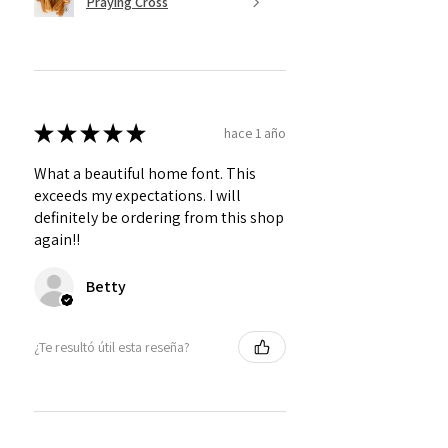
Praying Cross
★
★
★
★
★
hace 1 año
What a beautiful home font. This
exceeds my expectations. I will
definitely be ordering from this shop
again!!
Betty
¿Te resultó útil esta reseña?