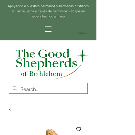
Apoyando a nuestros hermanos y hermanas cristianos
en Tierra Santa a través de
hermosos trabajos en
madera hechos a mano
.
Carrito