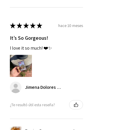
★
★
★
★
★
hace 10 meses
It’s So Gorgeous!
I love it so much! ❤️✨
Jimena Dolores Manjarrez
¿Te resultó útil esta reseña?