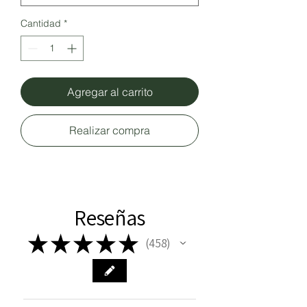
Cantidad
*
Agregar al carrito
Realizar compra
Reseñas
★
★
★
★
★
458
458