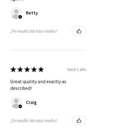
Betty
¿Te resultó útil esta reseña?
★
★
★
★
★
hace 1 año
Great quality and exactly as
described!
Craig
¿Te resultó útil esta reseña?