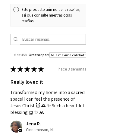
Este producto aún no tiene reseñas,
así que consulte nuestras otras
reseñas.
1 - 6 de 458
Ordenar por:
★
★
★
★
★
hace 3 semanas
Really loved it!
Transformed my home into a sacred
space! I can feel the presence of
Jesus Christ 🙌 🙏 ✨️ Such a beautiful
blessing 🙌 ✨️ 🙏
Jena R.
Cinnaminson, NJ