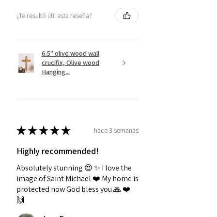
¿Te resultó útil esta reseña?
6.5" olive wood wall
crucifix, Olive wood
Hanging...
★
★
★
★
★
hace 3 semanas
Highly recommended!
Absolutely stunning 😍 ✨️ I love the
image of Saint Michael ❤️ My home is
protected now God bless you 🙏 ❤️
🙌