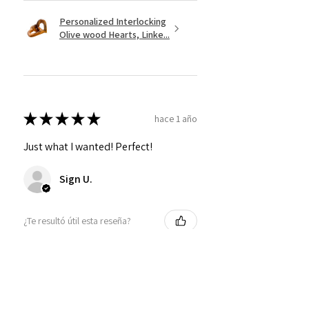
Personalized Interlocking
Olive wood Hearts, Linke...
★
★
★
★
★
hace 1 año
Just what I wanted! Perfect!
Sign U.
¿Te resultó útil esta reseña?
Mostrar más