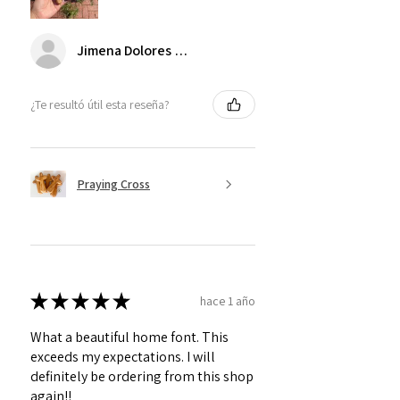
Jimena Dolores Manjarrez
¿Te resultó útil esta reseña?
Praying Cross
★
★
★
★
★
hace 1 año
What a beautiful home font. This
exceeds my expectations. I will
definitely be ordering from this shop
again!!