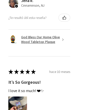
Jena R.
Cinnaminson, NJ
¿Te resultó útil esta reseña?
God Bless Our Home Olive
Wood Tabletop Plaque
★
★
★
★
★
hace 10 meses
It’s So Gorgeous!
I love it so much! ❤️✨