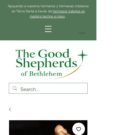
Apoyando a nuestros hermanos y hermanas cristianos
en Tierra Santa a través de
hermosos trabajos en
madera hechos a mano
.
Carrito