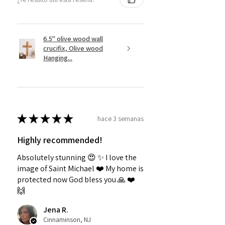
6.5" olive wood wall
crucifix, Olive wood
Hanging...
★
★
★
★
★
hace 3 semanas
Highly recommended!
Absolutely stunning 😍 ✨️ I love the
image of Saint Michael ❤️ My home is
protected now God bless you 🙏 ❤️
🙌
Jena R.
Cinnaminson, NJ