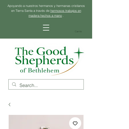
Apoyando a nuestros hermanos y hermanas cristianos
en Tierra Santa a través de
hermosos trabajos en
madera hechos a mano
.
Carrito