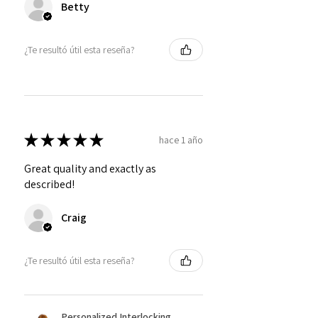
Betty
¿Te resultó útil esta reseña?
★
★
★
★
★
hace 1 año
Great quality and exactly as
described!
Craig
¿Te resultó útil esta reseña?
Personalized Interlocking