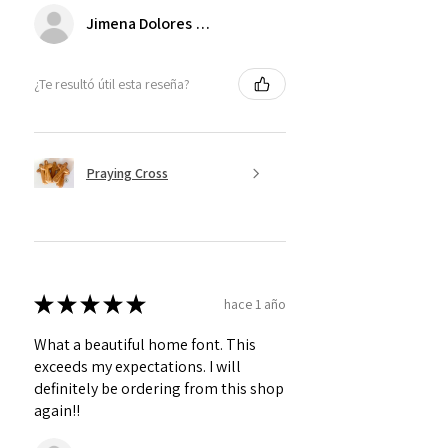
Jimena Dolores Manjarrez
¿Te resultó útil esta reseña?
Praying Cross
★
★
★
★
★
hace 1 año
What a beautiful home font. This
exceeds my expectations. I will
definitely be ordering from this shop
again!!