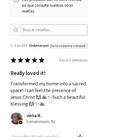
así que consulte nuestras otras
reseñas.
1 - 6 de 458
Ordenar por:
★
★
★
★
★
hace 3 semanas
Really loved it!
Transformed my home into a sacred
space! I can feel the presence of
Jesus Christ 🙌 🙏 ✨️ Such a beautiful
blessing 🙌 ✨️ 🙏
Jena R.
Cinnaminson, NJ
¿Te resultó útil esta reseña?