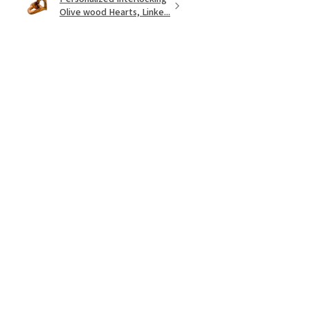
Olive wood Hearts, Linke...
★
★
★
★
★
hace 1 año
Just what I wanted! Perfect!
Sign U.
¿Te resultó útil esta reseña?
Mostrar más