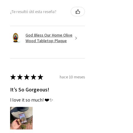
¿Te resultó útil esta reseña?
God Bless Our Home Olive
Wood Tabletop Plaque
★
★
★
★
★
hace 10 meses
It’s So Gorgeous!
I love it so much! ❤️✨