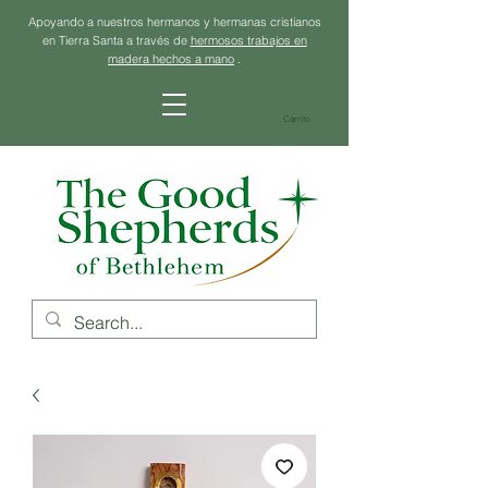
Apoyando a nuestros hermanos y hermanas cristianos
en Tierra Santa a través de
hermosos trabajos en
madera hechos a mano
.
Carrito