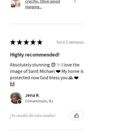
crucifix, Olive wood
Hanging...
★
★
★
★
★
hace 3 semanas
Highly recommended!
Absolutely stunning 😍 ✨️ I love the
image of Saint Michael ❤️ My home is
protected now God bless you 🙏 ❤️
🙌
Jena R.
Cinnaminson, NJ
¿Te resultó útil esta reseña?