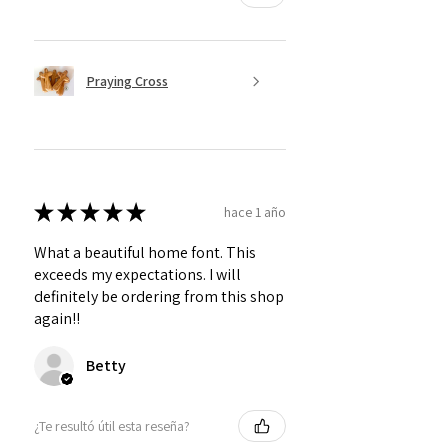
Praying Cross
★
★
★
★
★
hace 1 año
What a beautiful home font. This
exceeds my expectations. I will
definitely be ordering from this shop
again!!
Betty
¿Te resultó útil esta reseña?