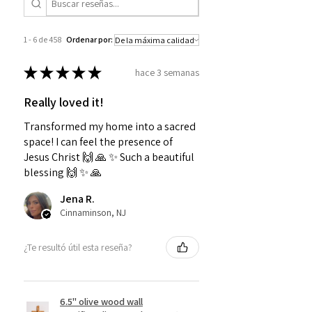
1 - 6 de 458
Ordenar por:
★
★
★
★
★
hace 3 semanas
Really loved it!
Transformed my home into a sacred
space! I can feel the presence of
Jesus Christ 🙌 🙏 ✨️ Such a beautiful
blessing 🙌 ✨️ 🙏
Jena R.
Cinnaminson, NJ
¿Te resultó útil esta reseña?
6.5" olive wood wall