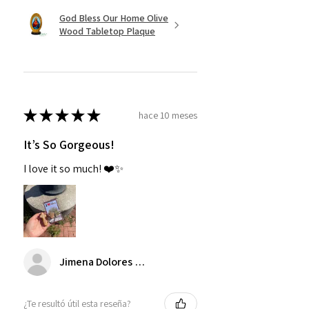
God Bless Our Home Olive
Wood Tabletop Plaque
★
★
★
★
★
hace 10 meses
It’s So Gorgeous!
I love it so much! ❤️✨
Jimena Dolores Manjarrez
¿Te resultó útil esta reseña?