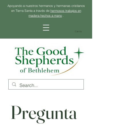
Apoyando a nuestros hermanos y hermanas cristianos
en Tierra Santa a través de
hermosos trabajos en
madera hechos a mano
.
Carrito
Pregunta